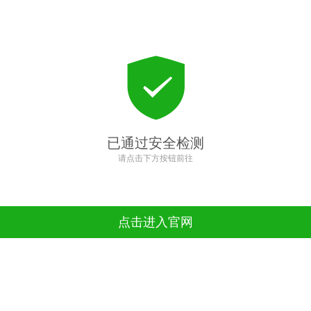
已通过安全检测
请点击下方按钮前往
点击进入官网